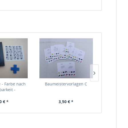
 - Farbe nach
Baumeistervorlagen C
Lösungsheft
barkeit -
0 € *
3,50 € *
3,